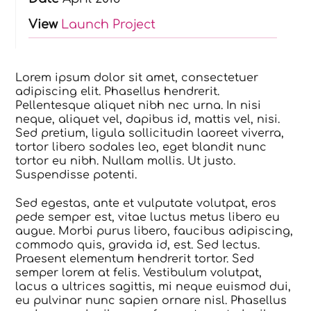
View
Launch Project
Lorem ipsum dolor sit amet, consectetuer
adipiscing elit. Phasellus hendrerit.
Pellentesque aliquet nibh nec urna. In nisi
neque, aliquet vel, dapibus id, mattis vel, nisi.
Sed pretium, ligula sollicitudin laoreet viverra,
tortor libero sodales leo, eget blandit nunc
tortor eu nibh. Nullam mollis. Ut justo.
Suspendisse potenti.
Sed egestas, ante et vulputate volutpat, eros
pede semper est, vitae luctus metus libero eu
augue. Morbi purus libero, faucibus adipiscing,
commodo quis, gravida id, est. Sed lectus.
Praesent elementum hendrerit tortor. Sed
semper lorem at felis. Vestibulum volutpat,
lacus a ultrices sagittis, mi neque euismod dui,
eu pulvinar nunc sapien ornare nisl. Phasellus