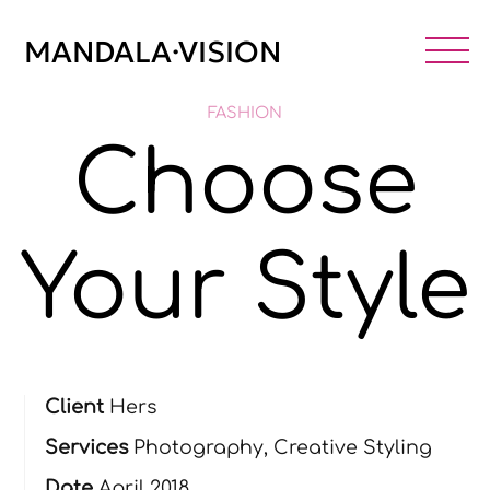
Skip
to
MANDALA·VISION
M
content
FASHION
Choose
Your Style
Client
Hers
Services
Photography, Creative Styling
Date
April 2018